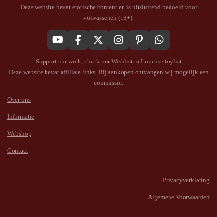
Deze website bevat erotische content en is uitsluitend bedoeld voor
volwassenen (18+).
Y
F
X
I
P
W
o
a
n
i
h
Support our work, check our
Wishlist
or
Lovense toylist
u
c
s
n
a
T
e
t
t
t
Deze website bevat affiliate links. Bij aankopen ontvangen wij mogelijk een
u
b
a
e
s
commissie.
b
o
g
r
A
e
o
r
e
p
Over ons
k
a
s
p
Informatie
m
t
Webshop
Contact
Privacyverklaring
Algemene Voorwaarden