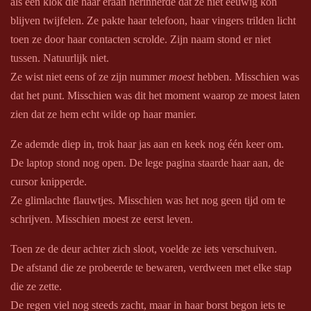
als een klok die haar eraan herinnerde dat ze niet eeuwig kon
blijven twijfelen. Ze pakte haar telefoon, haar vingers trilden licht
toen ze door haar contacten scrolde. Zijn naam stond er niet
tussen. Natuurlijk niet.
Ze wist niet eens of ze zijn nummer
moest
hebben. Misschien was
dat het punt. Misschien was dit het moment waarop ze moest laten
zien dat ze hem echt wilde op haar manier.
Ze ademde diep in, trok haar jas aan en keek nog één keer om.
De laptop stond nog open. De lege pagina staarde haar aan, de
cursor knipperde.
Ze glimlachte flauwtjes. Misschien was het nog geen tijd om te
schrijven. Misschien moest ze eerst leven.
Toen ze de deur achter zich sloot, voelde ze iets verschuiven.
De afstand die ze probeerde te bewaren, verdween met elke stap
die ze zette.
De regen viel nog steeds zacht, maar in haar borst begon iets te