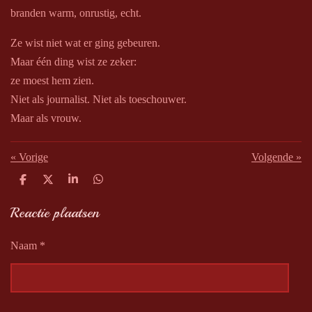
branden warm, onrustig, echt.
Ze wist niet wat er ging gebeuren.
Maar één ding wist ze zeker:
ze moest hem zien.
Niet als journalist. Niet als toeschouwer.
Maar als vrouw.
«
Vorige
Volgende
»
D
D
S
D
e
e
h
e
l
e
a
l
Reactie plaatsen
e
l
r
e
n
e
n
Naam *