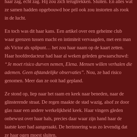
haar zag, echt zag. Hij zou zich terugtrekken. Sluiten. En alles wat
ze samen hadden opgebouwd hoe pril ook zou instorten als rook
in de lucht.
En toch was dit haar kans. Een artikel over een geheime club
waar grenzen tussen macht en intimiteit vervaagden, met een man
als Victor als spilpunt… het zou haar naam op de kaart zetten.
Haar hoofdredacteur had haar al weken geleden gewaarschuwd:
“Je moet risico durven nemen, Elena. Mensen willen verhalen die
ademen. Geen afstandelijke observaties”.
Nou, ze had risico
genomen. Meer dan ze ooit had gepland.
Ze stond op, liep naar het raam en keek naar beneden, naar de
glinsterende straat. De regen maakte de stad wazig, alsof ze door
glas naar een andere werkelijkheid keek. Haar vingers gleden
onbewust over haar hals, precies daar waar zijn hand haar de
laatste keer had aangeraakt. De herinnering was zo levendig dat
ze haar ogen moest sluiten.