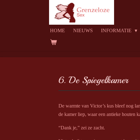
Ga
direct
naar
HOME
NIEUWS
INFORMATIE
de
hoofdinhoud
6. De Spiegelkamer
De warmte van Victor’s kus bleef nog lan
de kamer liep, waar een antieke houten ka
“Dank je,” zei ze zacht.