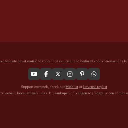
ze website bevat erotische content en is uitsluitend bedoeld voor volwassenen (18
Y
F
X
I
P
W
o
a
n
i
h
Support our work, check our
Wishlist
or
Lovense toylist
u
c
s
n
a
T
e
t
t
t
ze website bevat affiliate links. Bij aankopen ontvangen wij mogelijk een commiss
u
b
a
e
s
b
o
g
r
A
e
o
r
e
p
k
a
s
p
m
t