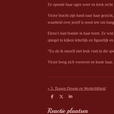
Ze opende haar ogen weer en keek recht i
Victor bracht zijn hand naar haar gezicht,
waarheid over jezelf is nooit iets om bang 
Elena’s hart bonkte in haar borst. Ze wist
spiegel in kijken letterlijk en figuurlijk 
“En als ik mezelf niet leuk vind in die spi
Victor boog zich voorover en kuste haar, 
«
5. Tussen Droom en Werkelijkheid
D
D
S
e
e
h
l
e
a
Reactie plaatsen
e
l
r