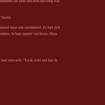
nmiddels dat niets aan hem toevallig was.
r hoofd.
 gekend maar ook emotioneel. Ze had zich
elaties, in haar manier van leven. Maar
e had verwacht. “En ik weet niet hoe ik