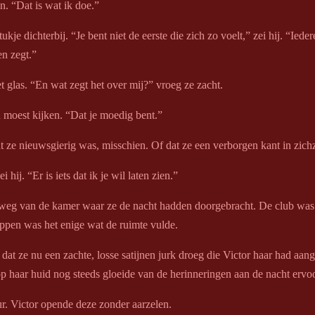
n. “Dat is wat ik doe.”
tukje dichterbij. “Je bent niet de eerste die zich zo voelt,” zei hij. “Iede
en zegt.”
 glas. “En wat zegt het over mij?” vroeg ze zacht.
n moest kijken. “Dat je moedig bent.”
 ze nieuwsgierig was, misschien. Of dat ze een verborgen kant in zich
 hij. “Er is iets dat ik je wil laten zien.”
 weg van de kamer waar ze de nacht hadden doorgebracht. De club was s
appen was het enige wat de ruimte vulde.
at ze nu een zachte, losse satijnen jurk droeg die Victor haar had aang
p haar huid nog steeds gloeide van de herinneringen aan de nacht ervoo
r. Victor opende deze zonder aarzelen.