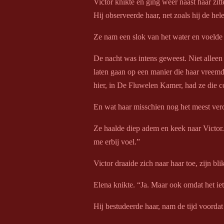
Victor knikte en ging weer naast haar zit
Hij observeerde haar, net zoals hij de he
Ze nam een slok van het water en voelde 
De nacht was intens geweest. Niet alleen
laten gaan op een manier die haar vreemd 
hier, in De Fluwelen Kamer, had ze die c
En wat haar misschien nog het meest vero
Ze haalde diep adem en keek naar Victor.
me erbij voel.”
Victor draaide zich naar haar toe, zijn bl
Elena knikte. “Ja. Maar ook omdat het iet
Hij bestudeerde haar, nam de tijd voordat