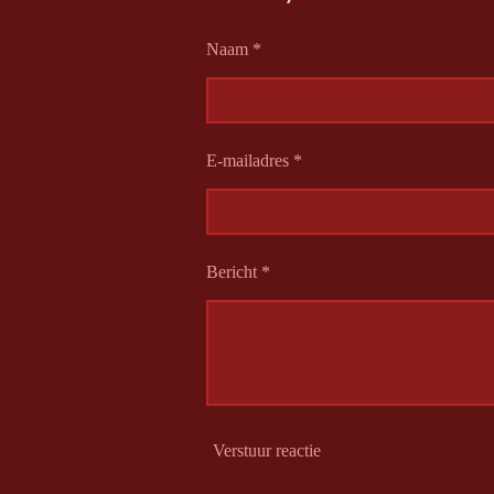
n
e
Naam *
E-mailadres *
Bericht *
Verstuur reactie