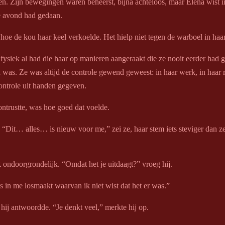
ten. Zijn bewegingen waren beheerst, bijna achteloos, maar Elena wist i
le avond had gedaan.
hoe de kou haar keel verkoelde. Het hielp niet tegen de warboel in haa
 fysiek al had die haar op manieren aangeraakt die ze nooit eerder had
was. Ze was altijd de controle gewend geweest: in haar werk, in haar r
ontrole uit handen gegeven.
ntrustte, was hoe goed dat voelde.
 “Dit… alles… is nieuw voor me,” zei ze, haar stem iets steviger dan z
ik ondoorgrondelijk. “Omdat het je uitdaagt?” vroeg hij.
s in me losmaakt waarvan ik niet wist dat het er was.”
 hij antwoordde. “Je denkt veel,” merkte hij op.