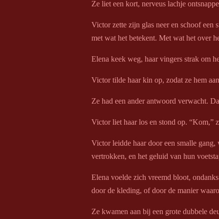
Ze liet een kort, nerveus lachje ontsnappe
Victor zette zijn glas neer en schoof een s
met wat het betekent. Met wat het over h
Elena keek weg, haar vingers strak om het
Victor tilde haar kin op, zodat ze hem aa
Ze had een ander antwoord verwacht. Dat
Victor liet haar los en stond op. “Kom,” zei
Victor leidde haar door een smalle gang,
vertrokken, en het geluid van hun voetst
Elena voelde zich vreemd bloot, ondanks d
door de kleding, of door de manier waaro
Ze kwamen aan bij een grote dubbele deu