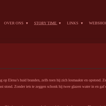
OVER ONS
STORY TIME
LINKS
WEBSHO
g op Elena’s huid branden, zelfs toen hij zich losmaakte en opstond. Z
st stond. Zonder iets te zeggen schonk hij twee glazen water in en gaf 