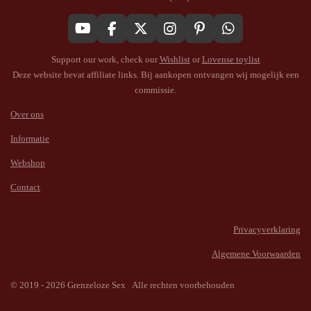
Y
F
X
I
P
W
o
a
n
i
h
Support our work, check our
Wishlist
or
Lovense toylist
u
c
s
n
a
T
e
t
t
t
Deze website bevat affiliate links. Bij aankopen ontvangen wij mogelijk een
u
b
a
e
s
commissie.
b
o
g
r
A
e
o
r
e
p
Over ons
k
a
s
p
Informatie
m
t
Webshop
Contact
Privacyverklaring
Algemene Voorwaarden
© 2019 - 2026 Grenzeloze Sex Alle rechten voorbehouden