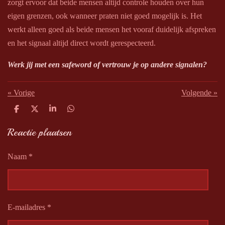
zorgt ervoor dat beide mensen altijd controle houden over hun
eigen grenzen, ook wanneer praten niet goed mogelijk is. Het
werkt alleen goed als beide mensen het vooraf duidelijk afspreken
en het signaal altijd direct wordt gerespecteerd.
Werk jij met een safeword of vertrouw je op andere signalen?
«
Vorige
Volgende
»
D
D
S
D
e
e
h
e
l
e
a
l
Reactie plaatsen
e
l
r
e
n
e
n
Naam *
E-mailadres *