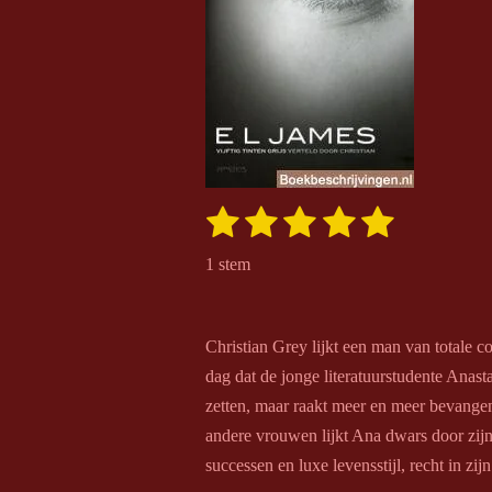
1
2
3
4
5
S
R
t
s
s
s
s
s
a
e
1 stem
m
t
t
t
t
t
t
m
i
e
e
e
e
e
e
n
n
Christian Grey lijkt een man van totale con
r
r
r
r
r
g
dag dat de jonge literatuurstudente Anasta
r
r
r
r
:
zetten, maar raakt meer en meer bevangen 
e
e
e
e
5
andere vrouwen lijkt Ana dwars door zijn 
s
n
n
n
n
successen en luxe levensstijl, recht in zij
t