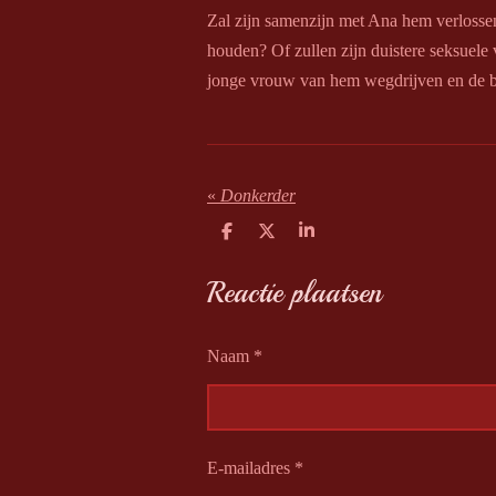
Zal zijn samenzijn met Ana hem verlosse
e
houden? Of zullen zijn duistere seksuele 
r
jonge vrouw van hem wegdrijven en de br
r
e
n
«
Donkerder
D
D
S
e
e
h
l
e
a
Reactie plaatsen
e
l
r
n
e
Naam *
E-mailadres *