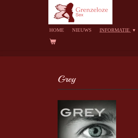
Ga
direct
naar
HOME
NIEUWS
INFORMATIE
de
hoofdinhoud
Grey