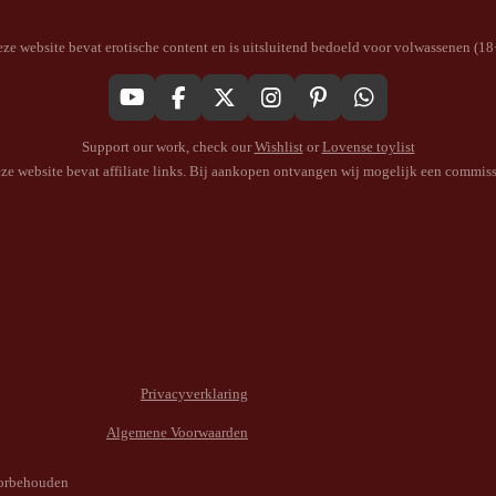
ze website bevat erotische content en is uitsluitend bedoeld voor volwassenen (18
Y
F
X
I
P
W
o
a
n
i
h
Support our work, check our
Wishlist
or
Lovense toylist
u
c
s
n
a
T
e
t
t
t
ze website bevat affiliate links. Bij aankopen ontvangen wij mogelijk een commiss
u
b
a
e
s
b
o
g
r
A
e
o
r
e
p
k
a
s
p
m
t
Privacyverklaring
Algemene Voorwaarden
oorbehouden