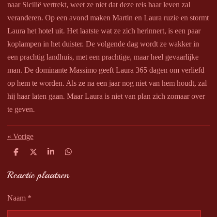
naar Sicilië vertrekt, weet ze niet dat deze reis haar leven zal
veranderen. Op een avond maken Martin en Laura ruzie en stormt
Laura het hotel uit. Het laatste wat ze zich herinnert, is een paar
koplampen in het duister. De volgende dag wordt ze wakker in
een prachtig landhuis, met een prachtige, maar heel gevaarlijke
man. De dominante Massimo geeft Laura 365 dagen om verliefd
op hem te worden. Als ze na een jaar nog niet van hem houdt, zal
hij haar laten gaan. Maar Laura is niet van plan zich zomaar over
te geven.
«
Vorige
D
D
S
D
e
e
h
e
l
e
a
l
Reactie plaatsen
e
l
r
e
n
e
n
Naam *