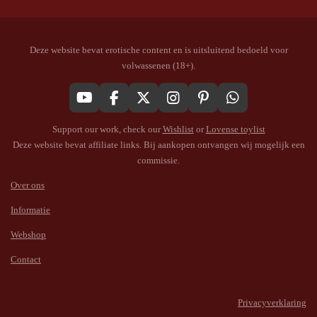
Deze website bevat erotische content en is uitsluitend bedoeld voor
volwassenen (18+).
Y
F
X
I
P
W
o
a
n
i
h
Support our work, check our
Wishlist
or
Lovense toylist
u
c
s
n
a
T
e
t
t
t
Deze website bevat affiliate links. Bij aankopen ontvangen wij mogelijk een
u
b
a
e
s
commissie.
b
o
g
r
A
e
o
r
e
p
Over ons
k
a
s
p
Informatie
m
t
Webshop
Contact
Privacyverklaring