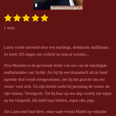
1
2
3
4
5
S
R
t
s
s
s
s
s
a
e
1 stem
m
t
t
t
t
t
t
m
i
e
e
e
e
e
e
n
n
Laura wordt ontvoerd door een machtige, dominante maffiabaas.
r
r
r
r
r
g
Ze heeft 365 dagen om verliefd op hem te worden...
r
r
r
r
:
e
e
e
e
Don Massimo is de gevreesde leider van een van de machtigste
5
maffiafamilies van Sicilië. Als hij bij een dramatisch uit de hand
s
n
n
n
n
lopende deal wordt neergeschoten, ziet hij het gezicht van een
t
vrouw voor zich. Na zijn herstel zoekt hij jarenlang de vrouw uit
e
zijn visioen. Tevergeefs. Tot hij haar op een dag voorbij ziet lopen
r
op het vliegveld. Hij móét haar hebben, tegen elke prijs.
r
e
Als Laura met haar lieve, maar saaie vriend Martin op vakantie
n