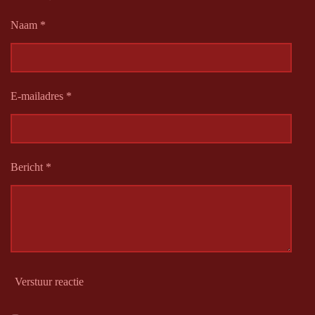
n
e
n
Naam *
E-mailadres *
Bericht *
Verstuur reactie