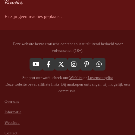
Reacties
Er zijn geen reacties geplaatst.
Deze website bevat erotische content en is uitsluitend bedoeld voor
volwassenen (18+).
Y
F
X
I
P
W
o
a
n
i
h
Support our work, check our
Wishlist
or
Lovense toylist
u
c
s
n
a
T
e
t
t
t
Deze website bevat affiliate links. Bij aankopen ontvangen wij mogelijk een
u
b
a
e
s
commissie.
b
o
g
r
A
e
o
r
e
p
Over ons
k
a
s
p
Informatie
m
t
Webshop
Contact