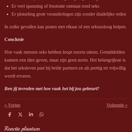
Er veel spanning of frustratie ontstaat rond seks
Er plotseling grote veranderingen zijn zonder duidelijke reden
In zulke gevallen kan praten met elkaar of een seksuoloog helpen.
Conclusie
Hoe vaak mensen seks hebben loopt enorm uiteen. Gemiddelden
kunnen een idee geven, maar zijn geen norm. Het belangrijkste is
dat het seksleven past bij beide partners en als prettig en vrijwillig
wordt ervaren.
Ben jij tevreden met hoe vaak het bij jou gebeurt?
«
Vorige
Volgende
»
D
D
S
D
e
e
h
e
l
e
a
l
Reactie plaatsen
e
l
r
e